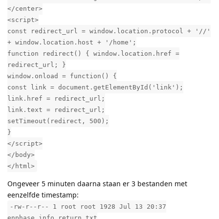
</center>
<script>
const redirect_url = window.location.protocol + '//'
+ window.location.host + '/home';
function redirect() { window.location.href =
redirect_url; }
window.onload = function() {
const link = document.getElementById('link');
link.href = redirect_url;
link.text = redirect_url;
setTimeout(redirect, 500);
}
</script>
</body>
</html>
Ongeveer 5 minuten daarna staan er 3 bestanden met
eenzelfde timestamp:
-rw-r--r-- 1 root root 1928 Jul 13 20:37
enphase_info_return.txt