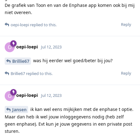
De grafiek van Toon en van de Enphase app komen ook bij mij
niet overeen.
Reply
oepi-loepi
replied to this.
oepi-loepi
O
Jul 12, 2023
was hij eerder wel goed/beter bij jou?
Brillie67
Reply
Brillie67
replied to this.
oepi-loepi
O
Jul 12, 2023
ik kan wel eens mijkijken met de enphase t optie.
Jansen
Maar dan heb ik wel jouw inloggegevens nodig (heb zelf
geen enphase). Evt kun je jouw gegevens in een private post
sturen.