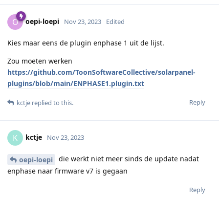
oepi-loepi
O
Nov 23, 2023
Edited
Kies maar eens de plugin enphase 1 uit de lijst.
Zou moeten werken
https://github.com/ToonSoftwareCollective/solarpanel-
plugins/blob/main/ENPHASE1.plugin.txt
Reply
kctje
replied to this.
kctje
K
Nov 23, 2023
die werkt niet meer sinds de update nadat
oepi-loepi
enphase naar firmware v7 is gegaan
Reply