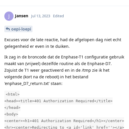
Jansen
J
Jul 13, 2023
Edited
oepi-loepi
Excuses voor de late reactie, had de afgelopen dag niet echt
gelegenheid er even in te duiken.
Ik zag in de broncode dat de Enphase-T1 configuratie gebruik
maakt van (vrijwel) dezelfde routine als de Enphase-D7.
Zojuist de T1 weer geactiveerd en in de /tmp zie ik het
volgende (kort na de reboot) in het bestand
'enphase_D7_return.txt' staan:
<html>
<head><title>401 Authorization Required</title>
</head>
<body>
<center><h1>401 Authorization Required</h1></center>
<hr><center>Redirecting to <a id='link' href=''></a>