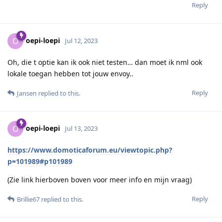
Reply
oepi-loepi
O
Jul 12, 2023
Oh, die t optie kan ik ook niet testen… dan moet ik nml ook
lokale toegan hebben tot jouw envoy..
Reply
Jansen
replied to this.
oepi-loepi
O
Jul 13, 2023
https://www.domoticaforum.eu/viewtopic.php?
p=101989#p101989
(Zie link hierboven boven voor meer info en mijn vraag)
Reply
Brillie67
replied to this.