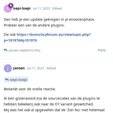
oepi-loepi
O
Jul 11, 2023
Edited
Dan heb je een update gekregen in je envoi/enphase.
Probeer een van de andere plugins.
Zie ook
https://domoticaforum.eu/viewtopic.php?
p=101976#p101976
Reply
Jansen
replied to this.
Jansen
J
Jul 11, 2023
Edited
oepi-loepi
Bedankt voor de snelle reactie.
Ik ben gisteravond (na de sourcecodes van de plugins te
hebben bekeken) ook naar de D7 variant geswitched.
Mij was het ook al opgevallen dat de 'Zon Nu' niet helemaal