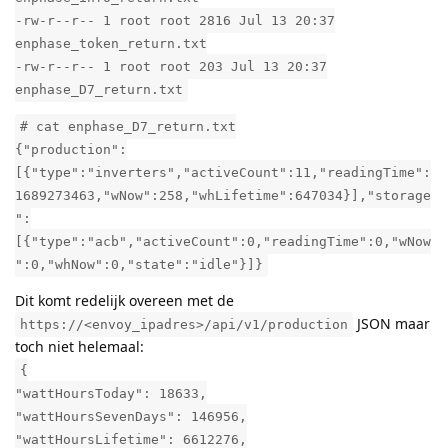
-rw-r--r-- 1 root root 2816 Jul 13 20:37
enphase_token_return.txt
-rw-r--r-- 1 root root 203 Jul 13 20:37
enphase_D7_return.txt
# cat enphase_D7_return.txt
{"production":
[{"type":"inverters","activeCount":11,"readingTime":
1689273463,"wNow":258,"whLifetime":647034}],"storage
":
[{"type":"acb","activeCount":0,"readingTime":0,"wNow
":0,"whNow":0,"state":"idle"}]}
Dit komt redelijk overeen met de
JSON maar
https://<envoy_ipadres>/api/v1/production
toch niet helemaal:
{
"wattHoursToday": 18633,
"wattHoursSevenDays": 146956,
"wattHoursLifetime": 6612276,