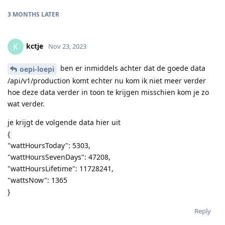
3 MONTHS
LATER
kctje
K
Nov 23, 2023
ben er inmiddels achter dat de goede data
oepi-loepi
/api/v1/production komt echter nu kom ik niet meer verder
hoe deze data verder in toon te krijgen misschien kom je zo
wat verder.
je krijgt de volgende data hier uit
{
"wattHoursToday": 5303,
"wattHoursSevenDays": 47208,
"wattHoursLifetime": 11728241,
"wattsNow": 1365
}
Reply