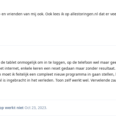
n vrienden van mij ook. Ook lees ik op allestoringen.nl dat er vee
op de tablet onmogelijk om in te loggen, op de telefoon wel maar ge
t internet, enkele keren een reset gedaan maar zonder resultaat. 
n moet ik feitelijk een compleet nieuw programma in gaan stellen, 
al is ingebracht in het verleden. Toon zelf werkt wel. Vervelende za
pp werkt niet
Oct 23, 2023
.