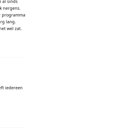
 al sinds
k nergens.
ur programma
rg lang.
et wel zat.
Reply
ft iedereen
Reply