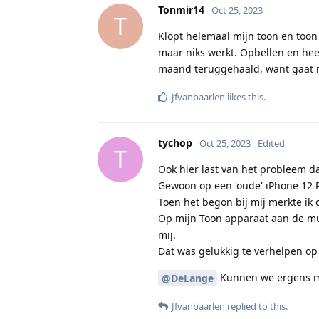
Tonmir14
Oct 25, 2023
T
Klopt helemaal mijn toon en toon
maar niks werkt. Opbellen en he
maand teruggehaald, want gaat ni
Jfvanbaarlen
likes this
.
tychop
Oct 25, 2023
Edited
T
Ook hier last van het probleem da
Gewoon op een 'oude' iPhone 12 P
Toen het begon bij mij merkte ik 
Op mijn Toon apparaat aan de m
mij.
Dat was gelukkig te verhelpen op 
Kunnen we ergens me
@DeLange
Jfvanbaarlen
replied to this.