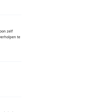
oon zelf
verholpen te
Reply
Reply