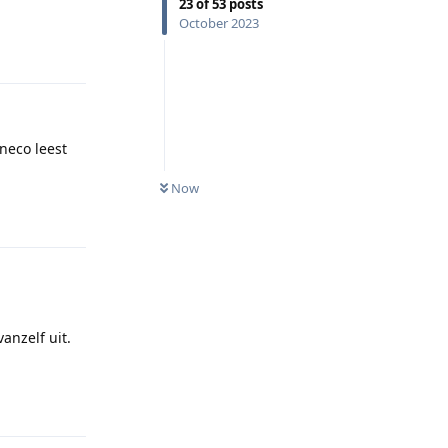
23
of
53
posts
October 2023
Reply
neco leest
Now
Reply
anzelf uit.
Reply