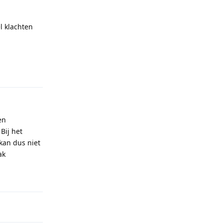
l klachten
Reply
en
Bij het
kan dus niet
ak
Reply