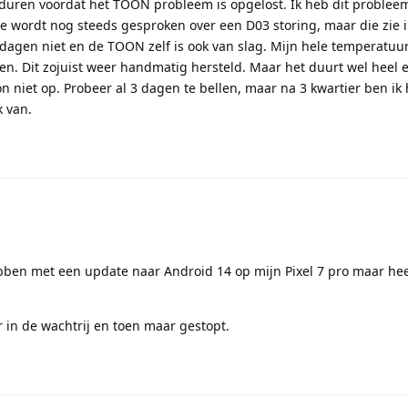
g duren voordat het TOON probleem is opgelost. Ik heb dit probleem
 wordt nog steeds gesproken over een D03 storing, maar die zie i
dagen niet en de TOON zelf is ook van slag. Mijn hele temperatu
en. Dit zojuist weer handmatig hersteld. Maar het duurt wel heel e
 niet op. Probeer al 3 dagen te bellen, maar na 3 kwartier ben ik h
k van.
bben met een update naar Android 14 op mijn Pixel 7 pro maar hee
 in de wachtrij en toen maar gestopt.