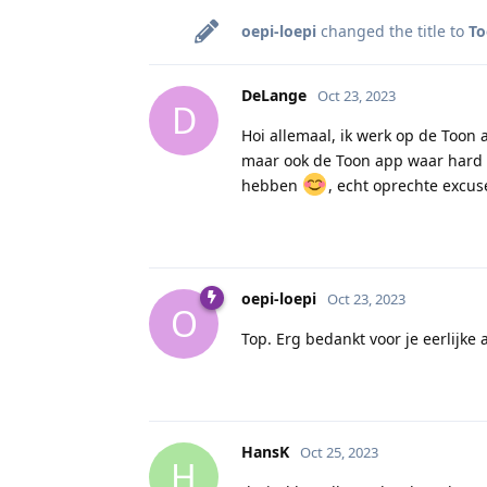
oepi-loepi
changed the title to
To
DeLange
Oct 23, 2023
D
Hoi allemaal, ik werk op de Toon 
maar ook de Toon app waar hard 
hebben
, echt oprechte excu
oepi-loepi
Oct 23, 2023
O
Top. Erg bedankt voor je eerlijke
HansK
Oct 25, 2023
H