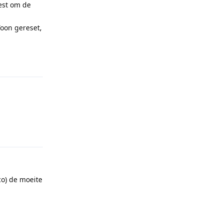
est om de
Toon gereset,
Reply
.
Reply
o) de moeite