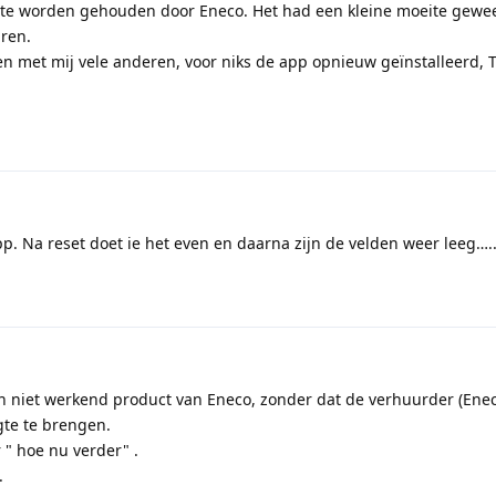
gte worden gehouden door Eneco. Het had een kleine moeite gewe
uren.
en met mij vele anderen, voor niks de app opnieuw geïnstalleerd, 
p. Na reset doet ie het even en daarna zijn de velden weer leeg….
n niet werkend product van Eneco, zonder dat de verhuurder (Enec
gte te brengen.
 " hoe nu verder" .
.