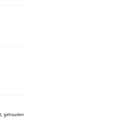
Reply
Reply
t, gehouden