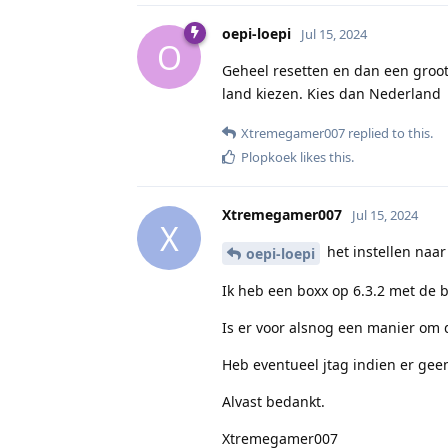
oepi-loepi
Jul 15, 2024
O
Geheel resetten en dan een groot 
land kiezen. Kies dan Nederland
Xtremegamer007
replied to this.
Plopkoek
likes this
.
Xtremegamer007
Jul 15, 2024
X
het instellen naar
oepi-loepi
Ik heb een boxx op 6.3.2 met de 
Is er voor alsnog een manier om 
Heb eventueel jtag indien er geen
Alvast bedankt.
Xtremegamer007