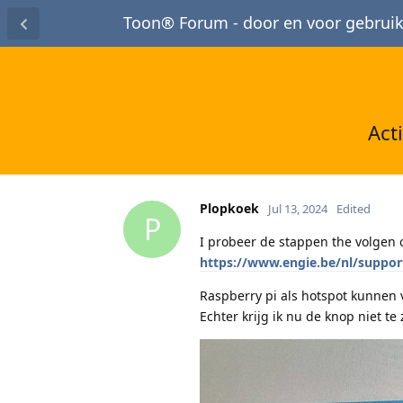
Toon® Forum - door en voor gebruik
Act
Plopkoek
Jul 13, 2024
Edited
P
I probeer de stappen the volgen 
https://www.engie.be/nl/suppor
Raspberry pi als hotspot kunnen 
Echter krijg ik nu de knop niet te z