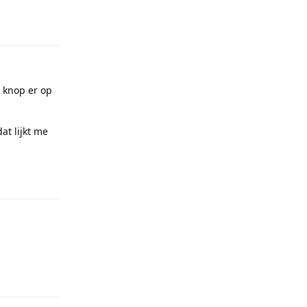
Reply
e knop er op
at lijkt me
Reply
Reply