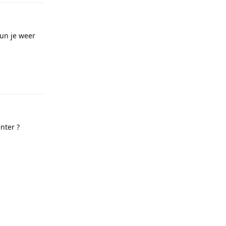
kun je weer
Reply
nter ?