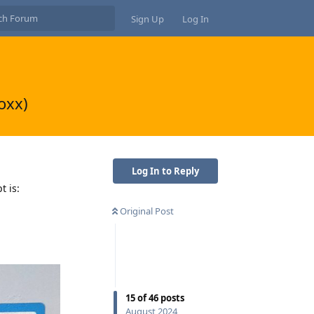
Sign Up
Log In
oxx)
Log In to Reply
t is:
Original Post
15
of
46
posts
August 2024