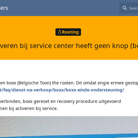
ers
Rooting
iveren bij service center heeft geen knop (b
om boxx (Belgische Toon) the rooten. Dit omdat engie ermee gestop
t/faq/dienst-na-verkoop/boxx/boxx-einde-ondersteuning/
verbinden, boxx gereset en recovery procedure uitgevoerd
ien bij activeren bij service.