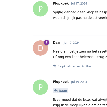
Plopkoek
Jul 17, 2024
P
Spijtig genoeg geen knop te bespe
waarschijnlijk pas na de activeer
Daan
Jul 17, 2024
D
Nee die moet je zien na het rese
Of nog een keer helemaal terug ze
Plopkoek
replied to this.
Plopkoek
Jul 19, 2024
P
Daan
Ik vermoed dat de boxx wat afwijkt 
krijg ik de mogelijkheid om de ta