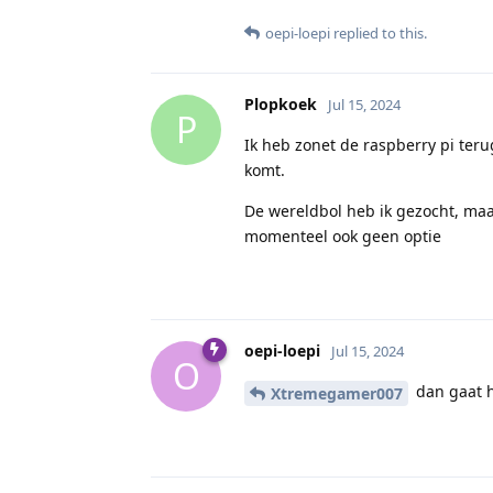
oepi-loepi
replied to this.
Plopkoek
Jul 15, 2024
P
Ik heb zonet de raspberry pi ter
komt.
De wereldbol heb ik gezocht, maar
momenteel ook geen optie
oepi-loepi
Jul 15, 2024
O
dan gaat h
Xtremegamer007