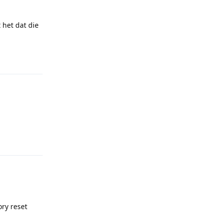
 het dat die
Reply
Reply
ory reset