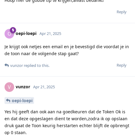
Hoop hier de goude tip te krijgen,alvast bedankt!
Reply
oepi-loepi
O
Apr 21, 2025
Je krijgt ook netjes een email en je bevestigd die voordat je in
de toon naar de volgende stap gaat?
Reply
vunzor
replied to this.
vunzor
V
Apr 21, 2025
oepi-loepi
Yes hij geeft dan ook aan na goedkeuren dat de Token Ok is
en dat deze opgeslagen dient te worden,zodra ik op opslaan
druk gaat de Toon keurig herstarten echter blijft de opbrengt
op 0 staan.