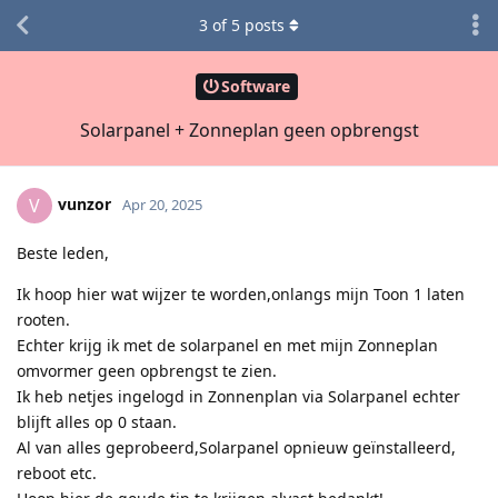
3
of
5
posts
Software
Solarpanel + Zonneplan geen opbrengst
vunzor
V
Apr 20, 2025
Beste leden,
Ik hoop hier wat wijzer te worden,onlangs mijn Toon 1 laten
rooten.
Echter krijg ik met de solarpanel en met mijn Zonneplan
omvormer geen opbrengst te zien.
Ik heb netjes ingelogd in Zonnenplan via Solarpanel echter
blijft alles op 0 staan.
Al van alles geprobeerd,Solarpanel opnieuw geïnstalleerd,
reboot etc.