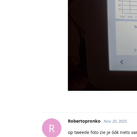
Robertopronko
Nov 20, 2025
R
op tweede foto zie je óók niets v