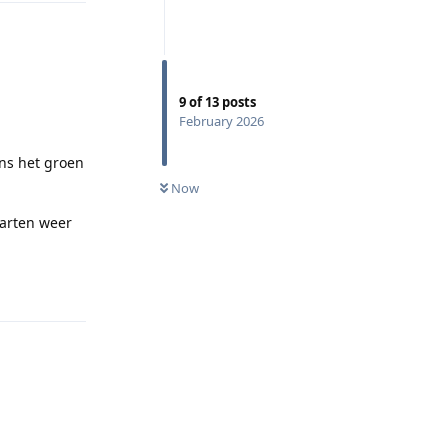
9
of
13
posts
February 2026
ens het groen
Now
tarten weer
Reply
Reply