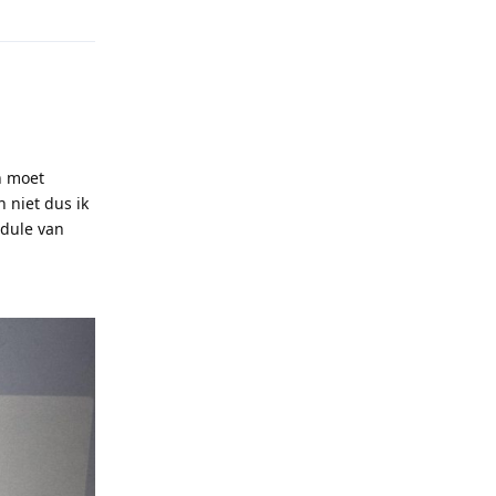
n moet
n niet dus ik
odule van