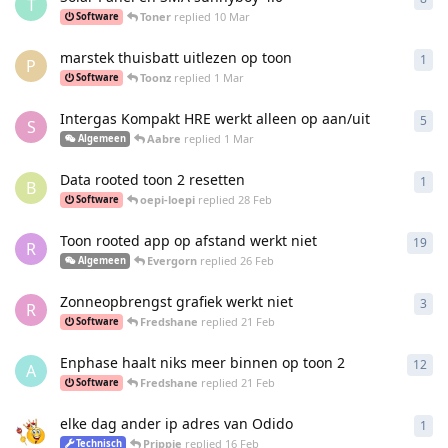
T
Toner
replied
10 Mar
Software
marstek thuisbatt uitlezen op toon
1
1
re
P
Toonz
replied
1 Mar
Software
Intergas Kompakt HRE werkt alleen op aan/uit
5
5
re
S
Aabre
replied
1 Mar
Algemeen
Data rooted toon 2 resetten
1
1
re
B
oepi-loepi
replied
28 Feb
Software
Toon rooted app op afstand werkt niet
19
19
r
R
Evergorn
replied
26 Feb
Algemeen
Zonneopbrengst grafiek werkt niet
3
3
re
R
Fredshane
replied
21 Feb
Software
Enphase haalt niks meer binnen op toon 2
12
12
r
A
Fredshane
replied
21 Feb
Software
elke dag ander ip adres van Odido
1
1
re
Prippie
replied
16 Feb
Technisch