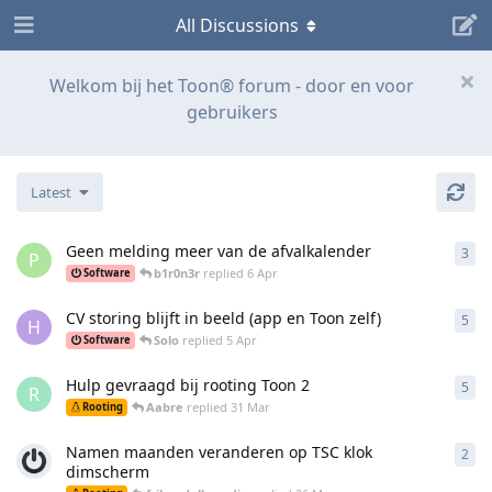
All Discussions
Welkom bij het Toon® forum - door en voor
gebruikers
Latest
Geen melding meer van de afvalkalender
3
3
re
P
b1r0n3r
replied
6 Apr
Software
CV storing blijft in beeld (app en Toon zelf)
5
5
re
H
Solo
replied
5 Apr
Software
Hulp gevraagd bij rooting Toon 2
5
5
re
R
Aabre
replied
31 Mar
Rooting
Namen maanden veranderen op TSC klok
2
2
re
dimscherm