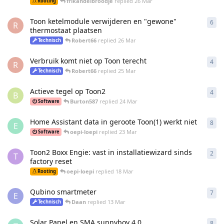
frikandelbroodje
replied
26 Mar
Rooting
Toon ketelmodule verwijderen en "gewone"
6
6
re
R
thermostaat plaatsen
Robert66
replied
26 Mar
Technisch
Verbruik komt niet op Toon terecht
4
4
re
R
Robert66
replied
25 Mar
Technisch
Actieve tegel op Toon2
4
4
re
B
Burton587
replied
24 Mar
Software
Home Assistant data in geroote Toon(1) werkt niet
8
8
re
E
oepi-loepi
replied
23 Mar
Software
Toon2 Boxx Engie: vast in installatiewizard sinds
2
2
re
T
factory reset
oepi-loepi
replied
18 Mar
Rooting
Qubino smartmeter
7
7
re
E
Daan
replied
13 Mar
Technisch
Solar Panel en SMA sunnyboy 4.0
8
8
re