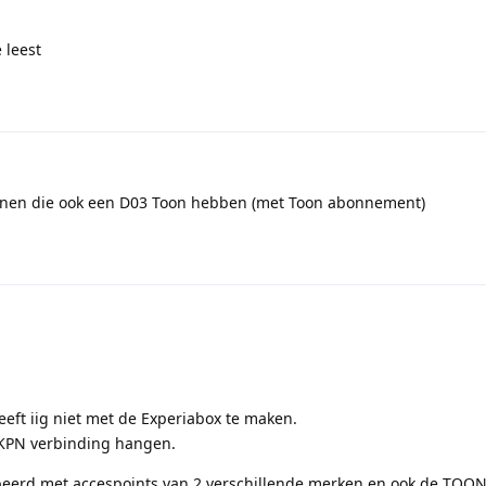
 leest
genen die ook een D03 Toon hebben (met Toon abonnement)
eeft iig niet met de Experiabox te maken.
KPN verbinding hangen.
beerd met accespoints van 2 verschillende merken en ook de TOON2