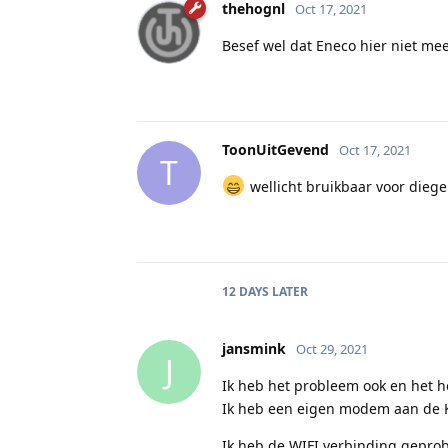
thehognl
Oct 17, 2021
Besef wel dat Eneco hier niet mee
ToonUitGevend
Oct 17, 2021
T
wellicht bruikbaar voor die
12 DAYS
LATER
jansmink
Oct 29, 2021
J
Ik heb het probleem ook en het h
Ik heb een eigen modem aan de 
Ik heb de WIFI verbinding gepro