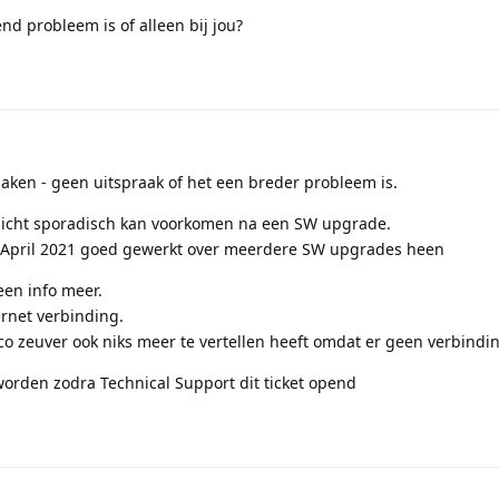
d probleem is of alleen bij jou?
maken - geen uitspraak of het een breder probleem is.
wellicht sporadisch kan voorkomen na een SW upgrade.
in April 2021 goed gewerkt over meerdere SW upgrades heen
een info meer.
ernet verbinding.
eco zeuver ook niks meer te vertellen heeft omdat er geen verbindin
 worden zodra Technical Support dit ticket opend