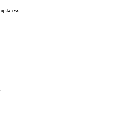
 hij dan wel
Reply
"