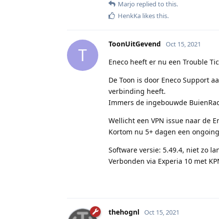
Marjo
replied to this.
HenkKa
likes this
.
ToonUitGevend
Oct 15, 2021
T
Eneco heeft er nu een Trouble Ti
De Toon is door Eneco Support aan
verbinding heeft.
Immers de ingebouwde BuienRadar
Wellicht een VPN issue naar de E
Kortom nu 5+ dagen een ongoing
Software versie: 5.49.4, niet zo 
Verbonden via Experia 10 met KPN
thehognl
Oct 15, 2021