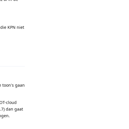
 die KPN niet
Reply
e toon's gaan
IOT-cloud
.7) dan gaat
ngen.
Reply