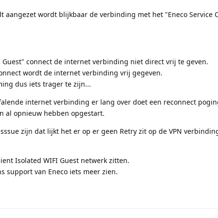
t aangezet wordt blijkbaar de verbinding met het "Eneco Service C
FI Guest" connect de internet verbinding niet direct vrij te geven.
nnect wordt de internet verbinding vrij gegeven.
ing dus iets trager te zijn...
 falende internet verbinding er lang over doet een reconnect poging
on al opnieuw hebben opgestart.
sssue zijn dat lijkt het er op er geen Retry zit op de VPN verbindin
lient Isolated WIFI Guest netwerk zitten.
jns support van Eneco iets meer zien.