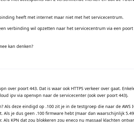
erbinding heeft met internet maar niet met het servicecentrum.
een verbinding wil opzetten naar het servicecentrum via een poort
 mee kan denken?
n over poort 443. Dat is waar ook HTTPS verkeer over gaat. Enkel
loud ipv via openvpn naar de servicecenter (ook over poort 443).
? Als deze eindigd op .100 zit je in de testgroep die naar de AWS 
t. Als je dus geen .100 firmware hebt (maar dan waarschijnlijk 5.49
er. Als KPN dat zou blokkeren zou eneco nu massaal klachten ontva