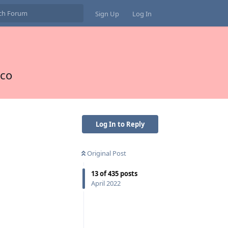
Sign Up
Log In
eco
Log In to Reply
Original Post
13
of
435
posts
April 2022