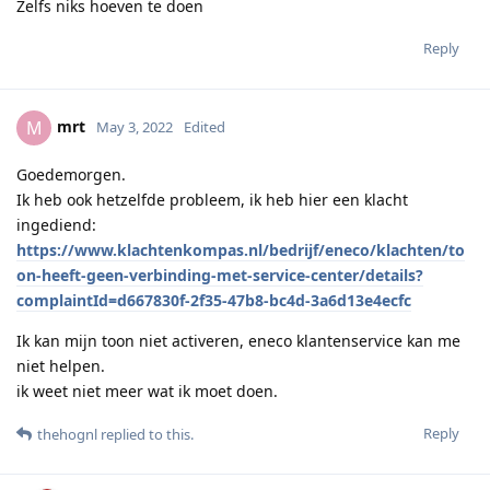
Zelfs niks hoeven te doen
Reply
mrt
M
May 3, 2022
Edited
Goedemorgen.
Ik heb ook hetzelfde probleem, ik heb hier een klacht
ingediend:
https://www.klachtenkompas.nl/bedrijf/eneco/klachten/to
on-heeft-geen-verbinding-met-service-center/details?
complaintId=d667830f-2f35-47b8-bc4d-3a6d13e4ecfc
Ik kan mijn toon niet activeren, eneco klantenservice kan me
niet helpen.
ik weet niet meer wat ik moet doen.
Reply
thehognl
replied to this.