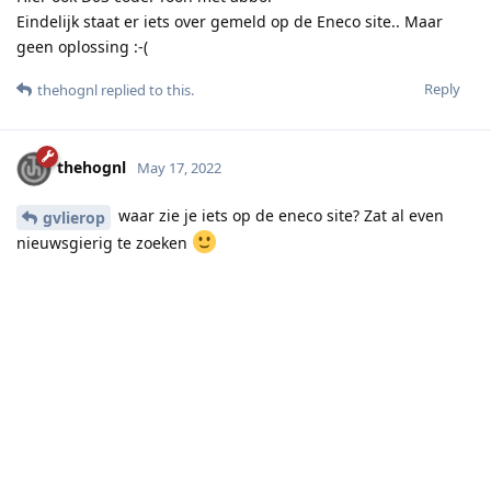
Eindelijk staat er iets over gemeld op de Eneco site.. Maar
geen oplossing :-(
Reply
thehognl
replied to this.
thehognl
May 17, 2022
waar zie je iets op de eneco site? Zat al even
gvlierop
nieuwsgierig te zoeken
Reply
gvlierop
replied to this.
thehognl
May 17, 2022
zonder abonnement heb je toch niks aan de service
dafo
center koppeling. De D03 melding is dan wel vervelend
natuurlijk. Maar als je hem laat rooten gaat de melding weg.