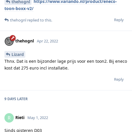
https://www.variando.nl/product/eneco-
thehognl
toon-boxx-v2/
Reply
thehognl
replied to this.
thehognl
Apr 22, 2022
Lizard
Thnx. Dat is een bijzonder lage prijs voor een toon2. Bij eneco
kost dat 275 euro incl installatie.
Reply
9 DAYS
LATER
Rieti
R
May 1, 2022
Sinds gisteren D03