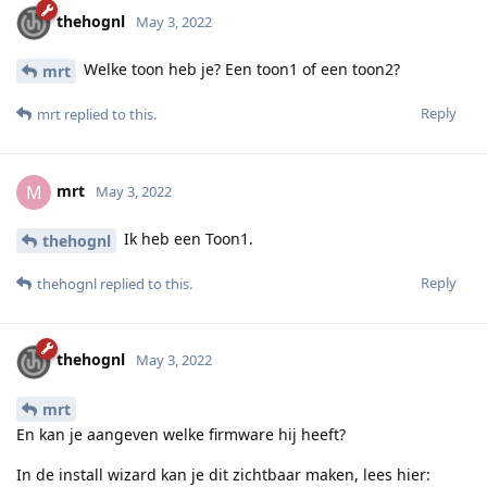
thehognl
May 3, 2022
Welke toon heb je? Een toon1 of een toon2?
mrt
Reply
mrt
replied to this.
mrt
M
May 3, 2022
Ik heb een Toon1.
thehognl
Reply
thehognl
replied to this.
thehognl
May 3, 2022
mrt
En kan je aangeven welke firmware hij heeft?
In de install wizard kan je dit zichtbaar maken, lees hier: