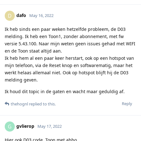
dafo
D
May 16, 2022
Ik heb sinds een paar weken hetzelfde probleem, de D03
melding. Ik heb een Toon1, zonder abonnement, met fw
versie 5.43.100. Naar mijn weten geen issues gehad met WIFI
en de Toon staat altijd aan.
Ik heb hem al een paar keer herstart, ook op een hotspot van
mijn telefoon, via de Reset knop en softwarematig, maar het
werkt helaas allemaal niet. Ook op hotspot blijft hij de D03
melding geven.
Ik houd dit topic in de gaten en wacht maar geduldig af.
Reply
thehognl
replied to this.
gvlierop
G
May 17, 2022
Hier ook D03 code. Toon met abbo.