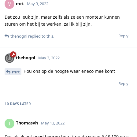
mrt
M
May 3, 2022
Dat zou leuk zijn, maar zelfs als ze een monteur kunnen
sturen om het bij te werken, zal ik blij zijn.
Reply
thehognl
replied to this.
thehognl
May 3, 2022
Hou ons op de hoogte waar eneco mee komt
mrt
Reply
10 DAYS
LATER
Thomasvh
T
May 13, 2022
Dus als ik het goed begrijp heb ik nu de versie 5.43.100 en is