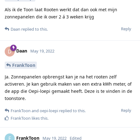
Als ik de Toon laat Rooten werkt dat dan ook met mijn
zonnepanelen die ik over 2 á 3 weken krijg
Reply
Daan
replied to this.
Daan
D
May 19, 2022
FrankToon
Ja. Zonnepanelen opbrengst kan je na het rooten zelf
activeren. Je kan gebruik maken van een extra kWh meter, of
de app die Oepi-loepi gemaakt heeft. Deze is te vinden in de
toonstore.
Reply
FrankToon
and
oepi-loepi
replied to this.
FrankToon
likes this
.
FrankToon
F
May 19, 2022
Edited