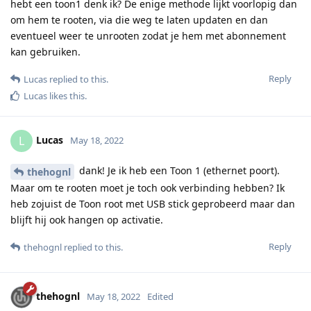
hebt een toon1 denk ik? De enige methode lijkt voorlopig dan
om hem te rooten, via die weg te laten updaten en dan
eventueel weer te unrooten zodat je hem met abonnement
kan gebruiken.
Reply
Lucas
replied to this.
Lucas
likes this
.
Lucas
L
May 18, 2022
dank! Je ik heb een Toon 1 (ethernet poort).
thehognl
Maar om te rooten moet je toch ook verbinding hebben? Ik
heb zojuist de Toon root met USB stick geprobeerd maar dan
blijft hij ook hangen op activatie.
Reply
thehognl
replied to this.
thehognl
May 18, 2022
Edited