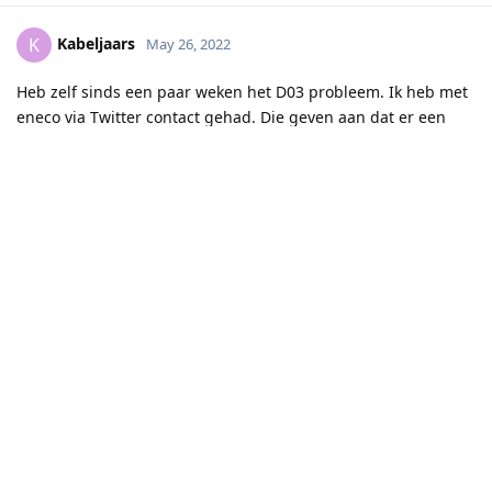
Kabeljaars
K
May 26, 2022
Heb zelf sinds een paar weken het D03 probleem. Ik heb met
eneco via Twitter contact gehad. Die geven aan dat er een
probleem is en dat de software ontwikkelaars nog zoeken
naar een oplossing. Laatste melding is van 2 weken terug,
maar werkt nog steeds niet. Super irritant dat mijn fibaro
slimme stekkers ook niet werken en niet bereikbaar zijn via
internet. Zonde van de dure investering ivm vakantie.
Wat mij dwars zit is dat er vanuit Eneco zelf zo weinig
prioriteit aan wordt gegeven. Het lijkt voor hen niet zo urgent.
Of zijn er maar weinig mensen die er last van hebben?
Reply
thehognl
replied to this.
thehognl
May 26, 2022
Denk wel dat het urgent is maar een
Kabeljaars