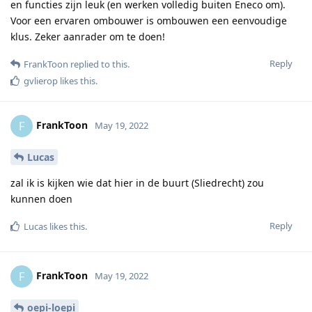
en functies zijn leuk (en werken volledig buiten Eneco om).
Voor een ervaren ombouwer is ombouwen een eenvoudige
klus. Zeker aanrader om te doen!
Reply
FrankToon
replied to this.
gvlierop
likes this
.
FrankToon
F
May 19, 2022
Lucas
zal ik is kijken wie dat hier in de buurt (Sliedrecht) zou
kunnen doen
Reply
Lucas
likes this
.
FrankToon
F
May 19, 2022
oepi-loepi