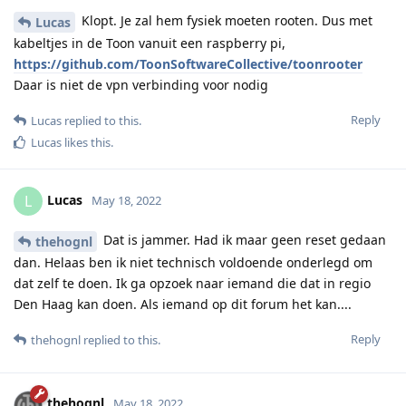
Klopt. Je zal hem fysiek moeten rooten. Dus met
Lucas
kabeltjes in de Toon vanuit een raspberry pi,
https://github.com/ToonSoftwareCollective/toonrooter
Daar is niet de vpn verbinding voor nodig
Reply
Lucas
replied to this.
Lucas
likes this
.
Lucas
L
May 18, 2022
Dat is jammer. Had ik maar geen reset gedaan
thehognl
dan. Helaas ben ik niet technisch voldoende onderlegd om
dat zelf te doen. Ik ga opzoek naar iemand die dat in regio
Den Haag kan doen. Als iemand op dit forum het kan....
Reply
thehognl
replied to this.
thehognl
May 18, 2022