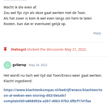
Wacht ik die even af.
Zou wel fijn zijn als deze gaat werken met de Toon.
Als het zover is kom ik wel even langs om hem te laten
Rooten. Kan dat er eventueel gelijk op.
Reply
thehognl
stickied the discussion
May 21, 2022
.
gvlierop
G
May 24, 2022
Het wordt nu toch wel tijd dat Toon/Eneco weer gaat werken.
Klacht ingediend:
https://www.klachtenkompas.nl/bedrijf/eneco/klachten/to
on-al-weken-een-storing-d03/details?
complaintId=a868d92e-a2b7-40b3-97b2-6f0cf1741faa