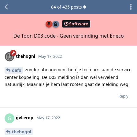
84
of
435
posts
Software
De Toon D03 code - Geen verbinding met Eneco
thehognl
May 17, 2022
zonder abonnement heb je toch niks aan de service
dafo
center koppeling. De D03 melding is dan wel vervelend
natuurlijk. Maar als je hem laat rooten gaat de melding weg.
Reply
gvlierop
G
May 17, 2022
thehognl