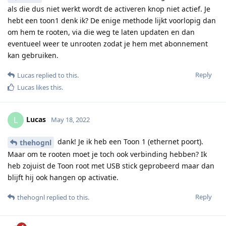
als die dus niet werkt wordt de activeren knop niet actief. Je
hebt een toon1 denk ik? De enige methode lijkt voorlopig dan
om hem te rooten, via die weg te laten updaten en dan
eventueel weer te unrooten zodat je hem met abonnement
kan gebruiken.
Reply
Lucas
replied to this.
Lucas
likes this
.
Lucas
L
May 18, 2022
dank! Je ik heb een Toon 1 (ethernet poort).
thehognl
Maar om te rooten moet je toch ook verbinding hebben? Ik
heb zojuist de Toon root met USB stick geprobeerd maar dan
blijft hij ook hangen op activatie.
Reply
thehognl
replied to this.