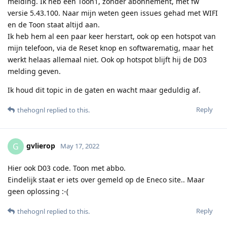
melding. Ik heb een Toon1, zonder abonnement, met fw
versie 5.43.100. Naar mijn weten geen issues gehad met WIFI
en de Toon staat altijd aan.
Ik heb hem al een paar keer herstart, ook op een hotspot van
mijn telefoon, via de Reset knop en softwarematig, maar het
werkt helaas allemaal niet. Ook op hotspot blijft hij de D03
melding geven.
Ik houd dit topic in de gaten en wacht maar geduldig af.
Reply
thehognl
replied to this.
gvlierop
G
May 17, 2022
Hier ook D03 code. Toon met abbo.
Eindelijk staat er iets over gemeld op de Eneco site.. Maar
geen oplossing :-(
Reply
thehognl
replied to this.