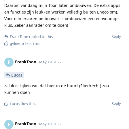
Daarom vandaag mijn Toon laten ombouwen. De extra apps
en functies zijn leuk (en werken volledig buiten Eneco om).
Voor een ervaren ombouwer is ombouwen een eenvoudige
klus. Zeker aanrader om te doen!
Reply
FrankToon
replied to this.
gvlierop
likes this
.
FrankToon
F
May 19, 2022
Lucas
zal ik is kijken wie dat hier in de buurt (Sliedrecht) zou
kunnen doen
Reply
Lucas
likes this
.
FrankToon
F
May 19, 2022