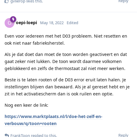
Reply
gvlierop
likes this
.
oepi-loepi
O
May 18, 2022
Edited
Even voor iedereen met het D03 probleem. Niet resetten en
ook niet naar fabrieksherstel.
Als je dat doet dan moet de toon worden geactiveert en dat
gaat zeker niet lukken. De toon wordt daarmee volkomen
geblokkeerd en zelfs de thermostaat zal niet meer werken.
Beste is te laten rooten of de D03 error eruit laten halen. Je
instellingen blijven dan bewaard. Als je al gereset hebt en je
zit in het activatiescherm dan is ook ruilen een optie.
Nog een keer de link:
https://www.marktplaats.nl/l/doe-het-zelf-en-
verbouw/q/toon+rooten
Reply
FrankToon
replied to this.