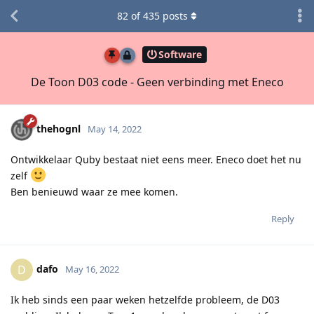
82
of
435
posts
Software
De Toon D03 code - Geen verbinding met Eneco
thehognl
May 14, 2022
Ontwikkelaar Quby bestaat niet eens meer. Eneco doet het nu
zelf
Ben benieuwd waar ze mee komen.
Reply
dafo
D
May 16, 2022
Ik heb sinds een paar weken hetzelfde probleem, de D03