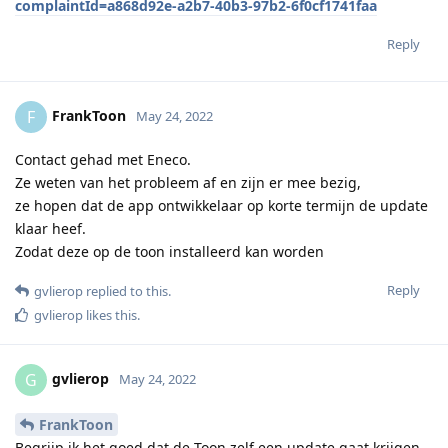
complaintId=a868d92e-a2b7-40b3-97b2-6f0cf1741faa
Reply
FrankToon
F
May 24, 2022
Contact gehad met Eneco.
Ze weten van het probleem af en zijn er mee bezig,
ze hopen dat de app ontwikkelaar op korte termijn de update
klaar heef.
Zodat deze op de toon installeerd kan worden
Reply
gvlierop
replied to this.
gvlierop
likes this
.
gvlierop
G
May 24, 2022
FrankToon
Begrijp ik het goed dat de Toon zelf een update gaat krijgen