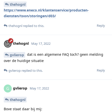
thehognl
https://www.eneco.nl/klantenservice/producten-
diensten/toon/storingen/d03/
Reply
thehognl
replied to this.
thehognl
May 17, 2022
dat is een algemene FAQ toch? geen melding
gvlierop
over de huidige situatie
Reply
gvlierop
replied to this.
gvlierop
G
May 17, 2022
thehognl
Bove staat daar bij mij: