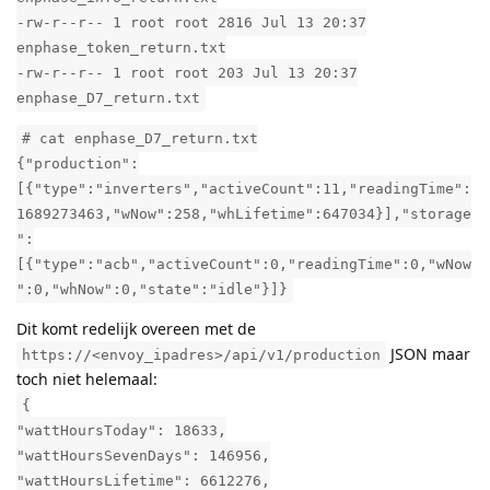
-rw-r--r-- 1 root root 2816 Jul 13 20:37
enphase_token_return.txt
-rw-r--r-- 1 root root 203 Jul 13 20:37
enphase_D7_return.txt
# cat enphase_D7_return.txt
{"production":
[{"type":"inverters","activeCount":11,"readingTime":
1689273463,"wNow":258,"whLifetime":647034}],"storage
":
[{"type":"acb","activeCount":0,"readingTime":0,"wNow
":0,"whNow":0,"state":"idle"}]}
Dit komt redelijk overeen met de
JSON maar
https://<envoy_ipadres>/api/v1/production
toch niet helemaal:
{
"wattHoursToday": 18633,
"wattHoursSevenDays": 146956,
"wattHoursLifetime": 6612276,