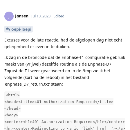
Jansen
J
Jul 13, 2023
Edited
oepi-loepi
Excuses voor de late reactie, had de afgelopen dag niet echt
gelegenheid er even in te duiken.
Ik zag in de broncode dat de Enphase-T1 configuratie gebruik
maakt van (vrijwel) dezelfde routine als de Enphase-D7.
Zojuist de T1 weer geactiveerd en in de /tmp zie ik het
volgende (kort na de reboot) in het bestand
'enphase_D7_return.txt' staan:
<html>
<head><title>401 Authorization Required</title>
</head>
<body>
<center><h1>401 Authorization Required</h1></center>
<hr><center>Redirecting to <a id='link' href=''></a>