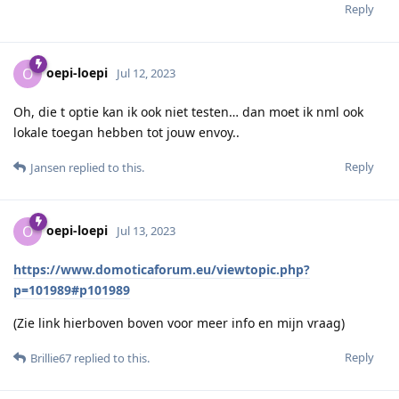
Reply
oepi-loepi
O
Jul 12, 2023
Oh, die t optie kan ik ook niet testen… dan moet ik nml ook
lokale toegan hebben tot jouw envoy..
Reply
Jansen
replied to this.
oepi-loepi
O
Jul 13, 2023
https://www.domoticaforum.eu/viewtopic.php?
p=101989#p101989
(Zie link hierboven boven voor meer info en mijn vraag)
Reply
Brillie67
replied to this.