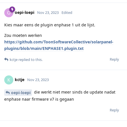
oepi-loepi
O
Nov 23, 2023
Edited
Kies maar eens de plugin enphase 1 uit de lijst.
Zou moeten werken
https://github.com/ToonSoftwareCollective/solarpanel-
plugins/blob/main/ENPHASE1.plugin.txt
Reply
kctje
replied to this.
kctje
K
Nov 23, 2023
die werkt niet meer sinds de update nadat
oepi-loepi
enphase naar firmware v7 is gegaan
Reply