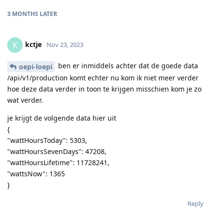
3 MONTHS
LATER
kctje
K
Nov 23, 2023
ben er inmiddels achter dat de goede data
oepi-loepi
/api/v1/production komt echter nu kom ik niet meer verder
hoe deze data verder in toon te krijgen misschien kom je zo
wat verder.
je krijgt de volgende data hier uit
{
"wattHoursToday": 5303,
"wattHoursSevenDays": 47208,
"wattHoursLifetime": 11728241,
"wattsNow": 1365
}
Reply